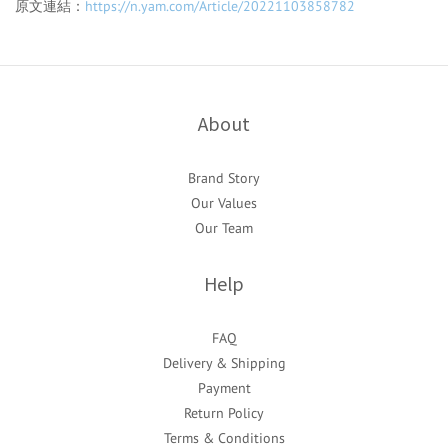
原文連結：
https://n.yam.com/Article/20221103858782
About
Brand Story
Our Values
Our Team
Help
FAQ
Delivery & Shipping
Payment
Return Policy
Terms & Conditions