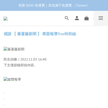
首購 $600 免運費｜其他滿千免運費 （Taiwan）
工作日下單 24小時內 快速出貨
首購會員95折再折$100｜加LINE領$68折價券 ➩
工作日下單 24小時內 快速出貨
感謝 【 蕃薯藤新聞 】 專題報導Tres特莉絲
民生頭條 / 2022.11.03 16:40
下文僅節錄部份內容。
.
.
.