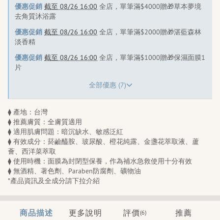
優惠促銷
截至 08/26 16:00
全店，單筆滿$4000贈🎁草本夢境
去角質沐浴露
優惠促銷
截至 08/26 16:00
全店，單筆滿$2000贈🎁湛藍森林
淡香精
優惠促銷
截至 08/26 16:00
全店，單筆滿$1000贈🎁保濕面膜1
片
全部優惠 (7)
⧫ 產地：台灣
⧫ 推薦膚質：全膚質適用
⧫ 適用肌膚問題：暗沉缺水、敏感泛紅
⧫ 有效成分：菸鹼醯胺、玻尿酸、橙花純露、金盞花萃取液、蘆
薈、西洋菜萃取
⧫ 使用時機：面膜為封閉型保養，作為補水急救使用十分有效
⧫ 無酒精、著色劑、Paraben防腐劑、礦物油
*產品資訊及全成分請下拉介紹
商品描述
更多說明
評價
推薦
(6)