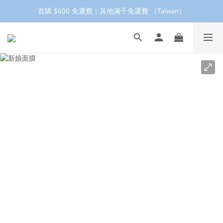
首購 $600 免運費｜其他滿千免運費 （Taiwan）
工作日下單 24小時內 快速出貨
首購會員95折再折$100｜加LINE領$68折價券 ➩
工作日下單 24小時內 快速出貨