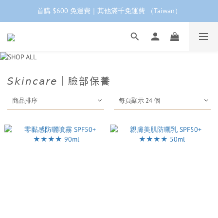
首購 $600 免運費｜其他滿千免運費 （Taiwan）
工作日下單 24小時內 快速出貨
首購會員95折再折$100｜加LINE領$68折價券 ➩
工作日下單 24小時內 快速出貨
𝘚𝘬𝘪𝘯𝘤𝘢𝘳𝘦｜臉部保養
商品排序
每頁顯示 24 個