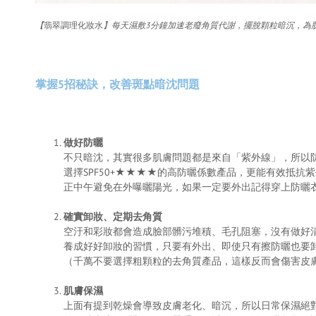
【
翡翠調理化妝水
】每天濕敷3分鐘加速老廢角質代謝，擺脫顆粒暗沉，為
掌握5招秘訣，改善斑點暗沈問題
做好防曬
不只暗沈，其實很多肌膚問題都是來自「紫外線」，所以
選擇SPF50+★★★★的高防曬係數產品，更能有效抵抗
正中午避免在外曝曬陽光，如果一定要外出記得穿上防曬
確實卸妝、定期去角質
空汙和彩妝都會造成臉部髒污堆積、毛孔阻塞，沒有做好
養成好好卸妝的習慣，只要有外出、即使只有擦防曬也要
（千萬不要選擇粗顆粒的去角質產品，這樣反而會傷害皮
肌膚保濕
上面有提到乾燥會導致皮膚老化、暗沉，所以日常保濕絕