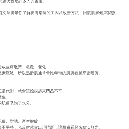
問題仍舊是許多人的困擾。
篇文章將帶你了解皮膚暗沉的主因及改善方法，回復肌膚健康狀態。
造成皮膚蠟黃、粗糙、老化；
色素沉澱，所以熟齡肌通常會比年輕的肌膚看起來更暗沉。
正常代謝，就會讓臉摸起來凹凸不平、
產生。
的肌膚吸飽了水分。
乾癟、鬆弛、產生皺紋，
樣不平整，光反射就會出現陰影，讓肌膚看起來黯淡無光。