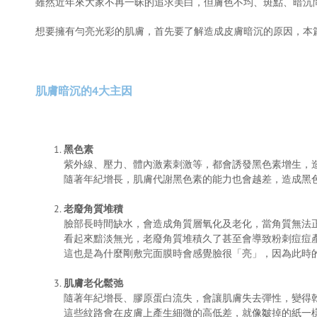
雖然近年來大家不再一昧的追求美白，但膚色不均、斑點、暗沉
想要擁有勻亮光彩的肌膚，首先要了解造成皮膚暗沉的原因，本
肌膚暗沉的4大主因
黑色素
紫外線、壓力、體內激素刺激等，都會誘發黑色素增生，
隨著年紀增長，肌膚代謝黑色素的能力也會越差，造成黑
老廢角質堆積
臉部長時間缺水，會造成角質層氧化及老化，當角質無法
看起來黯淡無光，老廢角質堆積久了甚至會導致粉刺痘痘
這也是為什麼剛敷完面膜時會感覺臉很「亮」，因為此時
肌膚老化鬆弛
隨著年紀增長、膠原蛋白流失，會讓肌膚失去彈性，變得
這些紋路會在皮膚上產生細微的高低差，就像皺掉的紙一