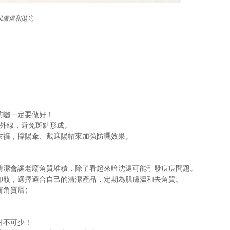
肌膚溫和拋光
防曬一定要做好！
紫外線，避免斑點形成。
衣褲，撐陽傘、戴遮陽帽來加強防曬效果。
清潔會讓老廢角質堆積，除了看起來暗沈還可能引發痘痘問題。
卸妝，選擇適合自己的清潔產品，定期為肌膚溫和去角質。
膚角質層）
對不可少！