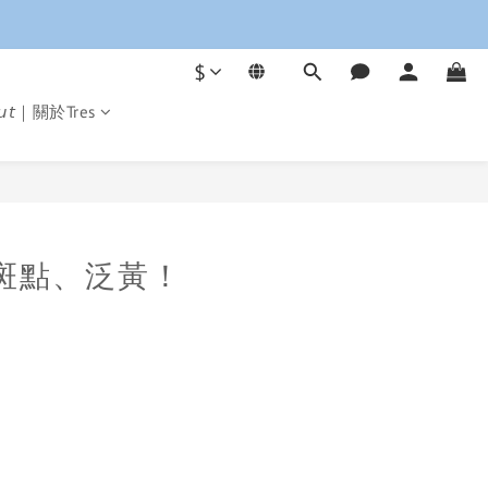
$
𝘰𝘶𝘵｜關於Tres
斑點、泛黃！