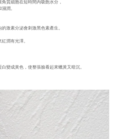
讓角質細胞在短時間內吸飽水分，
和濕潤。
內的激素分泌會刺激黑色素產生。
！
來紅潤有光澤。
。
蛋白變成黃色，使整張臉看起來蠟黃又暗沉。
。