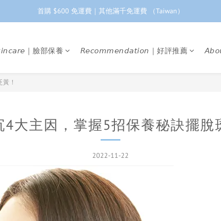
首購 $600 免運費｜其他滿千免運費 （Taiwan）
工作日下單 24小時內 快速出貨
首購會員95折再折$100｜加LINE領$68折價券 ➩
𝘬𝘪𝘯𝘤𝘢𝘳𝘦｜臉部保養
𝘙𝘦𝘤𝘰𝘮𝘮𝘦𝘯𝘥𝘢𝘵𝘪𝘰𝘯｜好評推薦
𝘈𝘣
工作日下單 24小時內 快速出貨
泛黃！
沉4大主因，掌握5招保養秘訣擺脫
2022-11-22