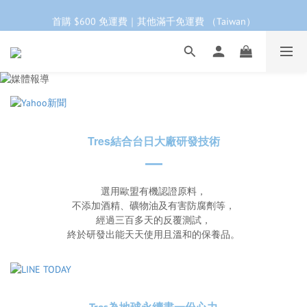
工作日下單 24小時內 快速出貨
首購 $600 免運費｜其他滿千免運費 （Taiwan）
首購會員95折再折$100｜加LINE領$68折價券 ➩
工作日下單 24小時內 快速出貨
Tres結合台日大廠研發技術
選用歐盟有機認證原料，
不添加酒精、礦物油及有害防腐劑等，
經過三百多天的反覆測試，
終於研發出能天天使用且溫和的保養品。