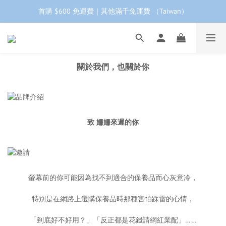
首購 $600 免運費｜其他滿千免運費 （Taiwan）
工作日下單 24小時內 快速出貨
首購會員95折再折$100｜加LINE領$68折價券 ➩
工作日下單 24小時內 快速出貨
關於我們，也關於你
致 姍姍來遲的你
螢幕前的你可能因為找不到適合的保養品而心灰意冷，
特別是在網路上選購保養品時那種害怕踩雷的心情，
「到底好不好用？」「反正都是花錢請網紅業配」……