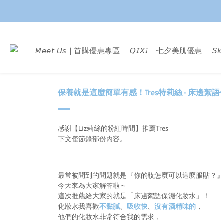
𝘔𝘦𝘦𝘵 𝘜𝘴｜首購優惠專區
𝘘𝘐𝘟𝘐｜七夕美肌優惠
𝘚
保養就是這麼簡單有感！Tres特莉絲 - 床邊絮
感謝【Liz莉絲的粉紅時間
】推薦Tres
下文僅節錄部份內容。
最常被問到的問題就是『你的妝怎麼可以這麼服貼？
今天來為大家解答啦～
這次推薦給大家的就是「床邊絮語保濕化妝水」！
化妝水我喜歡
不黏膩
、
吸收快
、
沒有酒精味的
，
他們的化妝水非常符合我的需求，