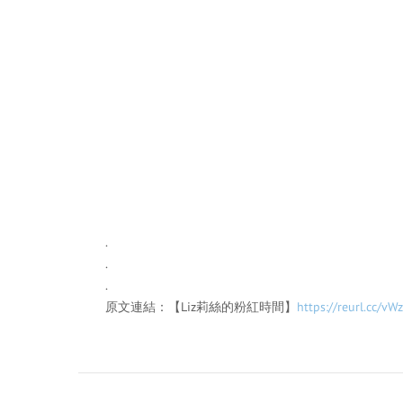
.
.
.
原文連結：
【Liz莉絲的粉紅時間】
https://reurl.cc/vW