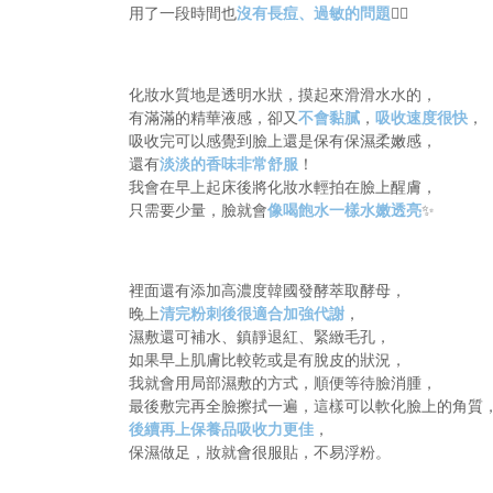
用了一段時間也
沒有長痘、過敏的問題
👍🏻
化妝水質地是透明水狀，摸起來滑滑水水的，
有滿滿的精華液感，卻又
不會黏膩
，
吸收速度很快
，
吸收完可以感覺到臉上還是保有保濕柔嫩感，
還有
淡淡的香味非常舒服
！
我會在早上起床後將化妝水輕拍在臉上醒膚，
只需要少量，臉就會
像喝飽水一樣水嫩透亮
✨
裡面還有添加高濃度韓國發酵萃取酵母，
晚上
清完粉刺後很適合加強代謝
，
濕敷還可補水、鎮靜退紅、緊緻毛孔，
如果早上肌膚比較乾或是有脫皮的狀況，
我就會用局部濕敷的方式，順便等待臉消腫，
最後敷完再全臉擦拭一遍，這樣可以軟化臉上的角質
後續再上保養品吸收力更佳
，
保濕做足，妝就會很服貼，不易浮粉。