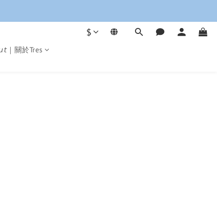
$
𝘰𝘶𝘵｜關於Tres