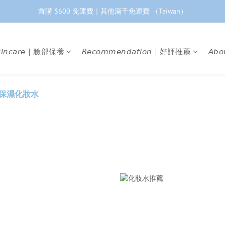
首購 $600 免運費｜其他滿千免運費 （Taiwan）
工作日下單 24小時內 快速出貨
首購會員95折再折$100｜加LINE領$68折價券 ➩
𝘬𝘪𝘯𝘤𝘢𝘳𝘦｜臉部保養
𝘙𝘦𝘤𝘰𝘮𝘮𝘦𝘯𝘥𝘢𝘵𝘪𝘰𝘯｜好評推薦
𝘈𝘣
工作日下單 24小時內 快速出貨
語保濕化妝水
』