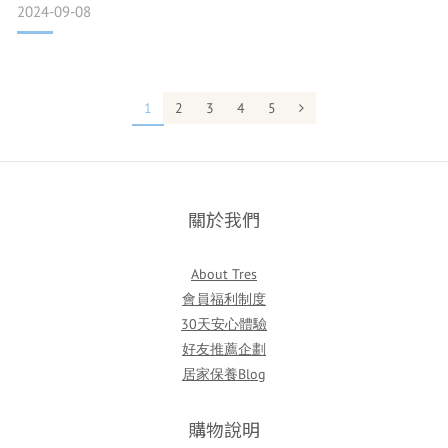
2024-09-08
細菌作用，釋放出游離脂肪酸，進而引發炎症反應，形成丘
疹。 ▴白色固體：通常是皮脂分泌物（長時間未處理） 如果從
痘痘裡面擠出來的是白色固態化的東西，這和上面的「白色液
體」一
1
2
3
4
5
關於我們
About Tres
會員福利制度
30天安心體驗
好友推薦企劃
居家保養Blog
購物說明