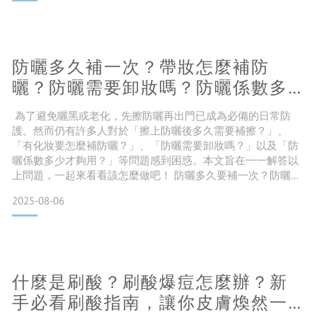
的代謝效率不好，導致黑色素沉澱形成斑點。而黑色素形成的
原因，主要來源有三個： 日曬
紫外線照射不僅會使原有的斑點顏色
防曬多久補一次？帶妝怎麼補防
曬？防曬需要卸妝嗎？防曬係數多
少才夠？防曬Q&A一次解答
為了避免曬黑或老化，先擦防曬再出門已成為必備的日常防
護。然而仍有許多人對於「擦上防曬後多久需要補擦？」、
「有化妝要怎麼補防曬？」、「防曬需要卸妝嗎？」以及「防
曬係數多少才夠用？」等問題感到困惑。本文旨在一一解答以
上問題，一起來看看該怎麼做吧！ 防曬多久要補一次？防曬需
要依照所處環境以及是否流汗，來看補擦次數。 室內辦公在室
2025-08-06
內冷氣房辦公的狀態下，防曬產品比較不會因為流汗而散失，
窗戶也會擋掉熱能較強的UVA中波長紫外線。這種情況下，不
需要太頻繁補擦防曬，每2～3小時補擦一次即可。如果皮膚偏
乾、較少
什麼是刷酸？刷酸爆痘怎麼辦？新
手必看刷酸指南，讓你皮膚煥然一