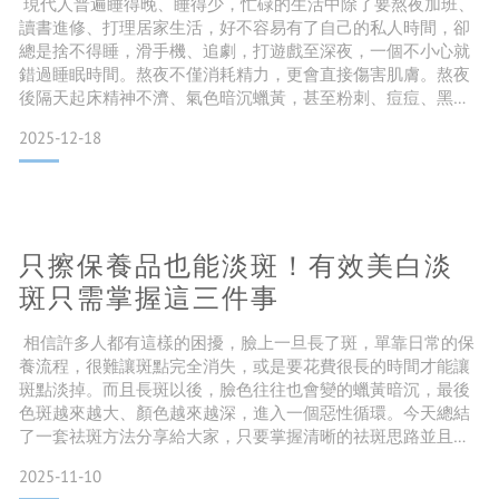
現代人普遍睡得晚、睡得少，忙碌的生活中除了要熬夜加班、
讀書進修、打理居家生活，好不容易有了自己的私人時間，卻
總是捨不得睡，滑手機、追劇，打遊戲至深夜，一個不小心就
錯過睡眠時間。熬夜不僅消耗精力，更會直接傷害肌膚。熬夜
後隔天起床精神不濟、氣色暗沉蠟黃，甚至粉刺、痘痘、黑眼
圈、細紋等問題通通跑出來Say Hi，這就是嚇人的「熬夜
2025-12-18
肌」，看起來彷彿一夜老了5歲！今天這篇文章教你3招為熬夜
肌急救，快速修復熬夜不留痕！ 熬夜對肌膚常見的傷害 缺水與
毛孔粗大
熬夜時肌膚油脂分泌失衡，身體容易缺水、油脂過度分
只擦保養品也能淡斑！有效美白淡
斑只需掌握這三件事
相信許多人都有這樣的困擾，臉上一旦長了斑，單靠日常的保
養流程，很難讓斑點完全消失，或是要花費很長的時間才能讓
斑點淡掉。而且長斑以後，臉色往往也會變的蠟黃暗沉，最後
色斑越來越大、顏色越來越深，進入一個惡性循環。今天總結
了一套祛斑方法分享給大家，只要掌握清晰的祛斑思路並且持
之以恆，即使是日常的護膚步驟也能成功淡化斑點喔！ 長斑的
2025-11-10
原因有哪些？ 斑點一般是由於皮膚過度分泌黑色素，加上皮膚