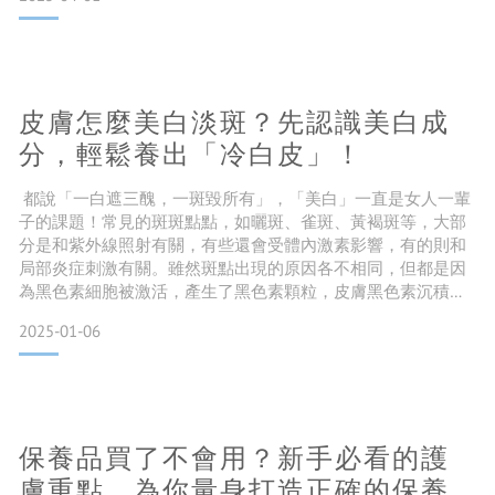
免吧！ 導致長痘難以改變的因素：年齡、性別、遺傳 【年齡】
青春期的年紀體內激素波動旺盛，促使皮脂腺分泌過多油脂，
容易阻塞毛孔、引發痘痘。 【性別】女性生理期前激素波動
大，容易長
皮膚怎麼美白淡斑？先認識美白成
分，輕鬆養出「冷白皮」！
都說「一白遮三醜，一斑毀所有」，「美白」一直是女人一輩
子的課題！常見的斑斑點點，如曬斑、雀斑、黃褐斑等，大部
分是和紫外線照射有關，有些還會受體內激素影響，有的則和
局部炎症刺激有關。雖然斑點出現的原因各不相同，但都是因
為黑色素細胞被激活，產生了黑色素顆粒，皮膚黑色素沉積過
多不能及時代謝出去，臉上就會形成斑點。接下來我們就要用
2025-01-06
三步驟剖析，從根源解決暗沉斑點問題！ 美白淡斑第一步：抑
制酪胺酸酶活性 「酪胺酸酶」是黑色素合成的關鍵酶，就像釀
酒需要放酒麴，如果我們抑制了酪胺酸酶的活性，就會使黑色
素合成失
保養品買了不會用？新手必看的護
膚重點，為你量身打造正確的保養