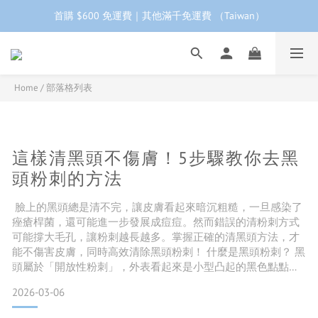
首購 $600 免運費｜其他滿千免運費 （Taiwan）
工作日下單 24小時內 快速出貨
首購會員95折再折$100｜加LINE領$68折價券 ➩
工作日下單 24小時內 快速出貨
Home
/
部落格列表
這樣清黑頭不傷膚！5步驟教你去黑
頭粉刺的方法
臉上的黑頭總是清不完，讓皮膚看起來暗沉粗糙，一旦感染了
痤瘡桿菌，還可能進一步發展成痘痘。然而錯誤的清粉刺方式
可能撐大毛孔，讓粉刺越長越多。掌握正確的清黑頭方法，才
能不傷害皮膚，同時高效清除黑頭粉刺！ 什麼是黑頭粉刺？ 黑
頭屬於「開放性粉刺」，外表看起來是小型凸起的黑色點點。
形成的主因是皮脂腺分泌旺盛，油脂與老廢角質堵塞毛孔，表
2026-03-06
面暴露於空氣中，經過氧化或沾染灰塵，形成黑色小點。若角
質代謝速度變慢，或沒有定期去角質，黑頭會大量堆積，引發