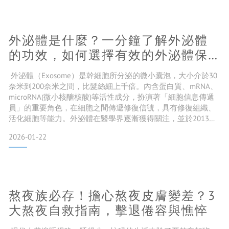
皮膚敏感或長痘問題。 去黑頭的第1步：溫和清潔，去除表面
髒污
外泌體是什麼？一分鐘了解外泌體
的功效，如何選擇有效的外泌體保
養品？
外泌體（Exosome）是幹細胞所分泌的微小囊泡，大小介於30
奈米到200奈米之間，比髮絲細上千倍。內含蛋白質、mRNA、
microRNA(微小核醣核酸)等活性成分，扮演著「細胞信息傳遞
員」的重要角色，在細胞之間傳遞修復信號，具有修復組織、
活化細胞等能力。外泌體在醫學界逐漸獲得關注，並於2013年
獲得諾貝爾醫學獎。 外泌體在保養領域的應用 1. 抗老除皺外泌
2026-01-22
體富含生長因子，可刺激皮膚細胞再生，補充流失的膠原蛋白
及彈性纖維，撫平皺紋、維持肌膚彈性。 2. 美白淡斑外泌體能
調節酪氨酸酶活性，可有效
熬夜族必存！擔心熬夜皮膚變差？3
大熬夜自救指南，擊退倦容與憔悴