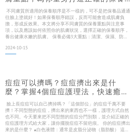
步驟！
不同膚質所適用的保養順序是不一樣的，可不是把保養品通通
往臉上塗就好！如果保養順序錯誤，反而可能會造成肌膚負
擔，形成反效果。本文將分享不同膚質的保養重點與注意事
項，以及應該如何依照你的肌膚狀況，選擇正確的保養順序，
養出健康水嫩的肌膚。 保養必備3大重點：清潔、保濕、防
曬 【清潔】油性肌膚早晚各洗一次臉，乾性肌和敏感肌記得選
2024-10-15
用溫和的胺基酸潔顏產品，並適當減少洗臉次數，只要感覺臉
部清爽不緊繃即可。 【保濕】補水保濕是肌膚最基本的需求，
保養品必不可少的就是水狀+乳狀的保濕產品，之後再根據不同
的肌膚需求
痘痘可以擠嗎？痘痘擠出來是什
麼？掌握4個痘痘護理法，快速癒合
不留疤
臉上長痘痘可以自己擠掉嗎？「這個部位」的痘痘千萬不要
擠！不同型態的痘痘，擠出來的東西也不一樣，護理方式自然
也不同。今天要來把不同型態的痘痘分門別類，並介紹正確的
痘痘護理方式給大家，讓你擺脫痘痘不留疤痕。 你的痘痘擠出
來的是什麼？ ▴白色液體：通常是皮脂分泌物（脂肪酸） 這類
型的痘痘成因是皮脂線過於發達，導致皮脂分泌過量，通過與