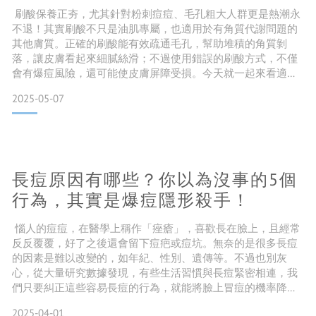
新
刷酸保養正夯，尤其針對粉刺痘痘、毛孔粗大人群更是熱潮永
不退！其實刷酸不只是油肌專屬，也適用於有角質代謝問題的
其他膚質。正確的刷酸能有效疏通毛孔，幫助堆積的角質剝
落，讓皮膚看起來細膩絲滑；不過使用錯誤的刷酸方式，不僅
會有爆痘風險，還可能使皮膚屏障受損。今天就一起來看適合
刷酸的人群有哪些？還有刷酸後如何正確護理？幫助膚況更上
2025-05-07
一層樓！ 什麼是刷酸？ 刷酸是一種化學煥膚的方法，指的是將
一定濃度的酸類塗抹在皮膚表面，藉由改變肌膚的酸鹼值，促
使多餘的老廢角質脫落、促進肌膚新陳代謝。 刷酸對於「油脂
過度分泌
長痘原因有哪些？你以為沒事的5個
行為，其實是爆痘隱形殺手！
惱人的痘痘，在醫學上稱作「痤瘡」，喜歡長在臉上，且經常
反反覆覆，好了之後還會留下痘疤或痘坑。無奈的是很多長痘
的因素是難以改變的，如年紀、性別、遺傳等。不過也別灰
心，從大量研究數據發現，有些生活習慣與長痘緊密相連，我
們只要糾正這些容易長痘的行為，就能將臉上冒痘的機率降到
最低。今天一起來看容易誘發長痘的因素及行為，還有如何避
2025-04-01